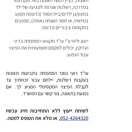
תאונות; נציין למשל תאונות בשל פגם חמור
במדרכה, רשלנות שגרמה לפציעה של ילד
במעון/גן ילדים/בית הספר (כדוגמת מפגע
בטיחותי, או חוסר השגחה נאותה), מפגעים
במקומות ציבוריים וכדומה.
ייצוג וליווי ע"י עו"ד מקצועי המתמחה בדיני
הנזיקין, יכולים למקסם משמעותית את הפיצוי
עבור הנפגע.
עו"ד רועי גסנר המתמחה בתביעות תאונות
בעקבות רשלנות, יילחם עבור זכויותיך עד
לקבלת הפיצוי המקסימלי המגיע לך. אם
נפגעת בתאונה, צור קשר עם המשרד.
לשיחת ייעוץ ללא התחייבות חייג עכשיו
052-4264320
, או מלא את הטופס למטה.