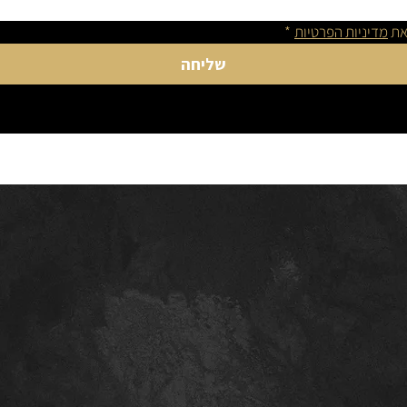
את 
מדיניות הפרטיות
*
שליחה
פרטי קשר:
משרד עו"ד רועי גסנר
נייד: 058-6714142
משרד: 02-6714142