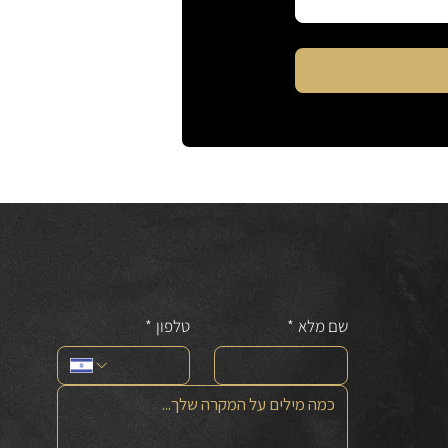
פנייה ישירה לעו"ד רועי גסנר
שם מלא
*
טלפון
*