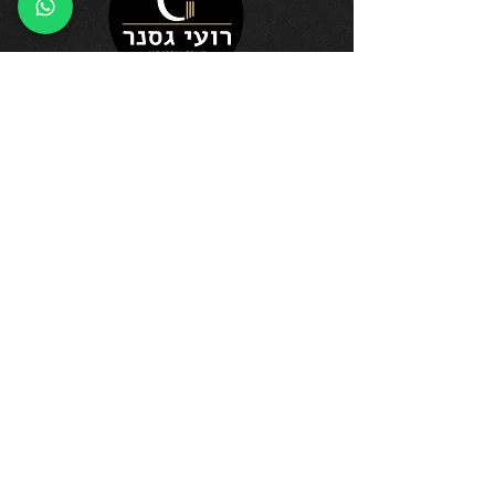
פרטי קשר:
משרד עו"ד רועי גסנר
נייד: 058-6714142
משרד: 02-6714142
פקס:
02-6716793
כתובת המשרד: הדודאים 10,
מבשרת ציון
מייל: office@gassnerlaw.co.il
פנייה ישירה לעו"ד רועי גסנר